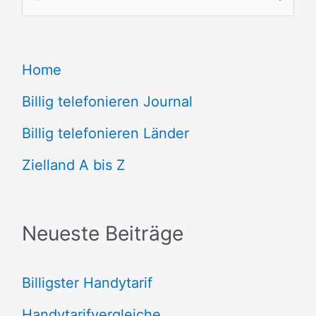
u
c
Home
h
e
Billig telefonieren Journal
n
Billig telefonieren Länder
n
Zielland A bis Z
a
c
Neueste Beiträge
h
:
Billigster Handytarif
Handytarifvergleiche