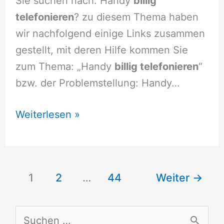
Sie suchen nach: Handy
billig
telefonieren
? zu diesem Thema haben
wir nachfolgend einige Links zusammen
gestellt, mit deren Hilfe kommen Sie
zum Thema: „Handy
billig telefonieren
“
bzw. der Problemstellung: Handy…
Handy
Weiterlesen »
billig
telefonieren
1
2
…
44
Weiter
→
S