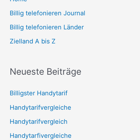
h
e
Billig telefonieren Journal
n
Billig telefonieren Länder
n
Zielland A bis Z
a
c
Neueste Beiträge
h
:
Billigster Handytarif
Handytarifvergleiche
Handytarifvergleich
Handytarfivergleiche