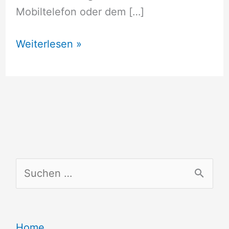
Mobiltelefon oder dem […]
Billig
Weiterlesen »
nach
Schweden
Telefonieren
S
u
c
Home