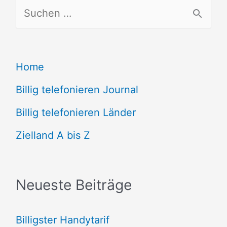
S
u
c
Home
h
e
Billig telefonieren Journal
n
Billig telefonieren Länder
n
Zielland A bis Z
a
c
Neueste Beiträge
h
:
Billigster Handytarif