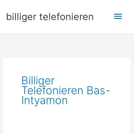
Zum
Hau
billiger telefonieren
Inhalt
springen
Billiger
Telefonieren Bas-
Intyamon