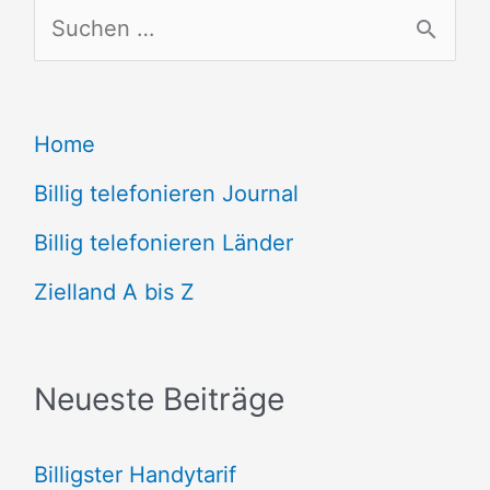
S
u
c
Home
h
e
Billig telefonieren Journal
n
Billig telefonieren Länder
n
Zielland A bis Z
a
c
Neueste Beiträge
h
:
Billigster Handytarif