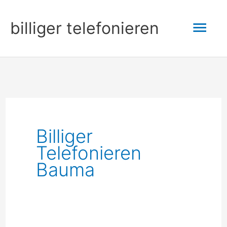
Zum
Hau
billiger telefonieren
Inhalt
springen
Billiger
Telefonieren
Bauma