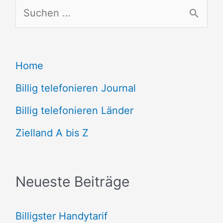
S
u
c
Home
h
e
Billig telefonieren Journal
n
Billig telefonieren Länder
n
Zielland A bis Z
a
c
Neueste Beiträge
h
:
Billigster Handytarif