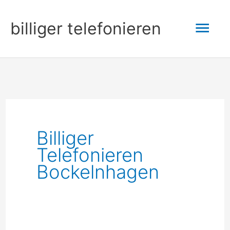
Zum
Hau
billiger telefonieren
Inhalt
springen
Billiger
Telefonieren
Bockelnhagen