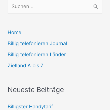
S
u
c
Home
h
e
Billig telefonieren Journal
n
Billig telefonieren Länder
n
Zielland A bis Z
a
c
Neueste Beiträge
h
:
Billigster Handytarif