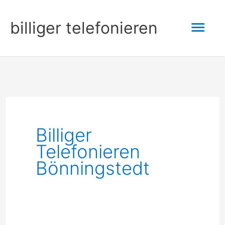
Zum
Hau
billiger telefonieren
Inhalt
springen
Billiger
Telefonieren
Bönningstedt