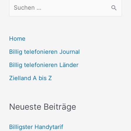
S
u
c
Home
h
e
Billig telefonieren Journal
n
Billig telefonieren Länder
n
Zielland A bis Z
a
c
Neueste Beiträge
h
:
Billigster Handytarif