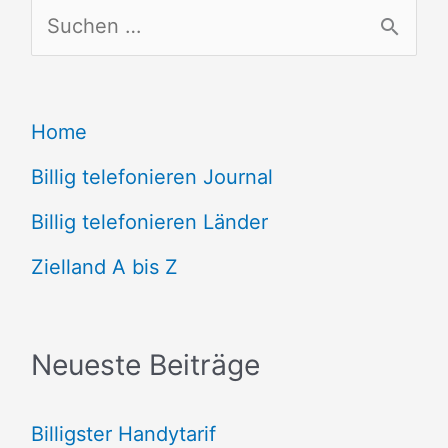
S
u
c
Home
h
e
Billig telefonieren Journal
n
Billig telefonieren Länder
n
Zielland A bis Z
a
c
Neueste Beiträge
h
:
Billigster Handytarif