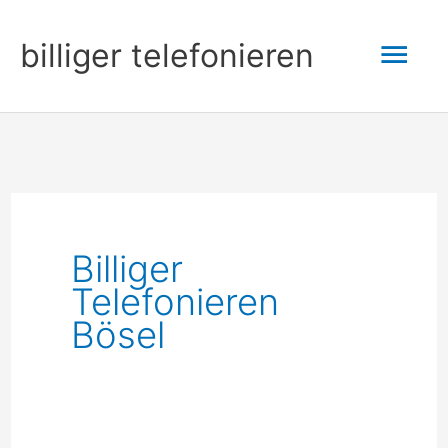
Zum
Hau
billiger telefonieren
Inhalt
springen
Billiger
Telefonieren
Bösel