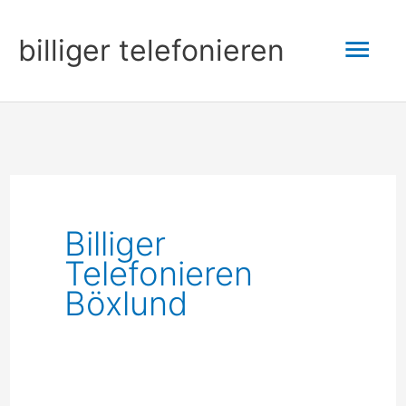
Zum
Hau
billiger telefonieren
Inhalt
springen
Billiger
Telefonieren
Böxlund