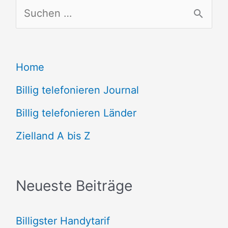
S
u
c
Home
h
e
Billig telefonieren Journal
n
Billig telefonieren Länder
n
Zielland A bis Z
a
c
Neueste Beiträge
h
:
Billigster Handytarif