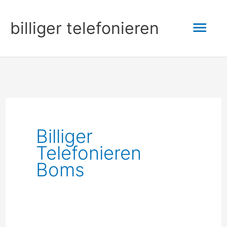
Zum
Hau
billiger telefonieren
Inhalt
springen
Billiger
Telefonieren
Boms