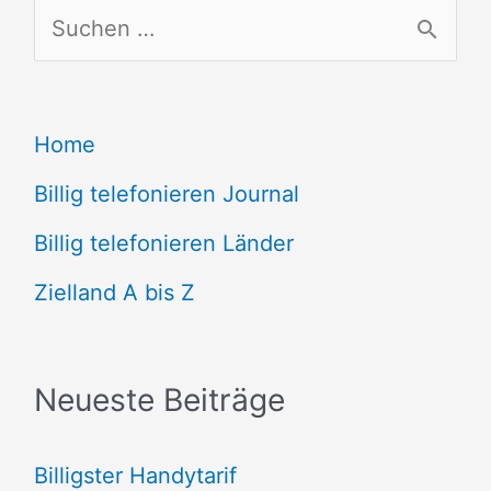
S
u
c
Home
h
e
Billig telefonieren Journal
n
Billig telefonieren Länder
n
Zielland A bis Z
a
c
Neueste Beiträge
h
:
Billigster Handytarif