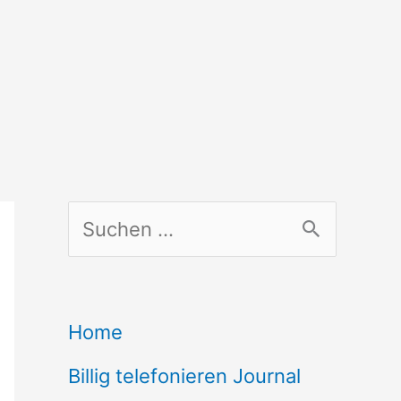
S
u
c
Home
h
Billig telefonieren Journal
e