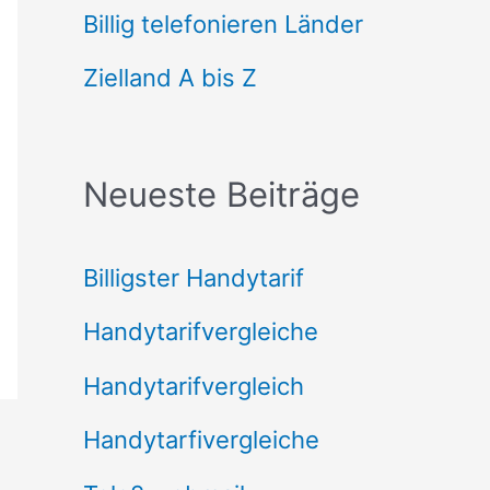
n
Billig telefonieren Länder
n
Zielland A bis Z
a
c
Neueste Beiträge
h
:
Billigster Handytarif
Handytarifvergleiche
Handytarifvergleich
Handytarfivergleiche