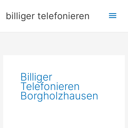
Zum
Hau
billiger telefonieren
Inhalt
springen
Billiger
Telefonieren
Borgholzhausen