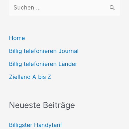
S
u
c
Home
h
e
Billig telefonieren Journal
n
Billig telefonieren Länder
n
Zielland A bis Z
a
c
Neueste Beiträge
h
:
Billigster Handytarif