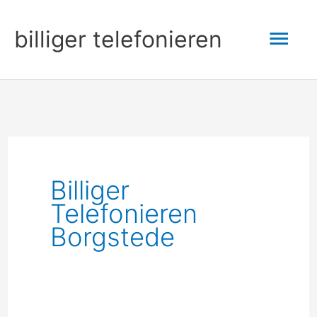
Zum
Hau
billiger telefonieren
Inhalt
springen
Billiger
Telefonieren
Borgstede