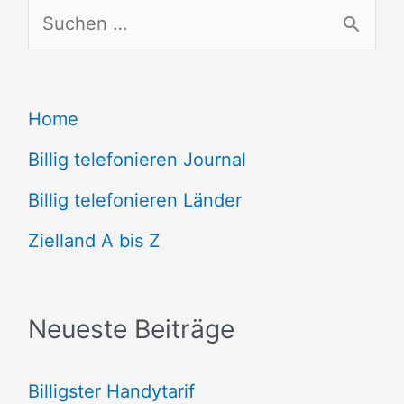
S
u
c
Home
h
e
Billig telefonieren Journal
n
Billig telefonieren Länder
n
Zielland A bis Z
a
c
Neueste Beiträge
h
:
Billigster Handytarif