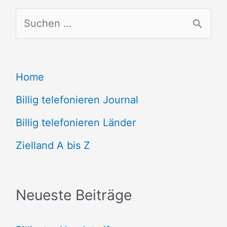
S
u
c
Home
h
e
Billig telefonieren Journal
n
Billig telefonieren Länder
n
Zielland A bis Z
a
c
Neueste Beiträge
h
: