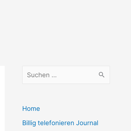
S
u
c
Home
h
Billig telefonieren Journal
e