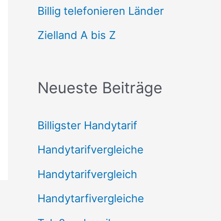
n
Billig telefonieren Länder
n
Zielland A bis Z
a
c
Neueste Beiträge
h
:
Billigster Handytarif
Handytarifvergleiche
Handytarifvergleich
Handytarfivergleiche