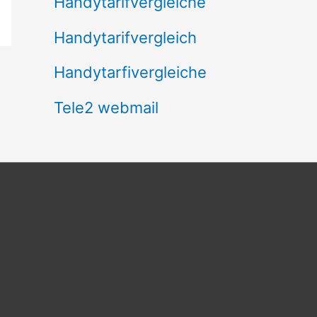
Handytarifvergleiche
Handytarifvergleich
Handytarfivergleiche
Tele2 webmail