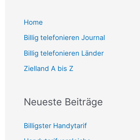
c
Home
h
Billig telefonieren Journal
e
n
Billig telefonieren Länder
n
Zielland A bis Z
a
c
Neueste Beiträge
h
:
Billigster Handytarif