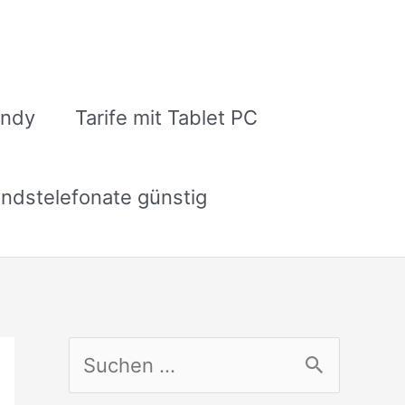
andy
Tarife mit Tablet PC
ndstelefonate günstig
S
u