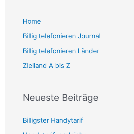
c
Home
h
Billig telefonieren Journal
e
n
Billig telefonieren Länder
n
Zielland A bis Z
a
c
Neueste Beiträge
h
:
Billigster Handytarif