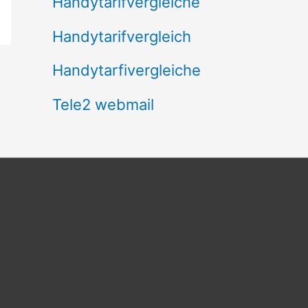
Handytarifvergleiche
Handytarifvergleich
Handytarfivergleiche
Tele2 webmail