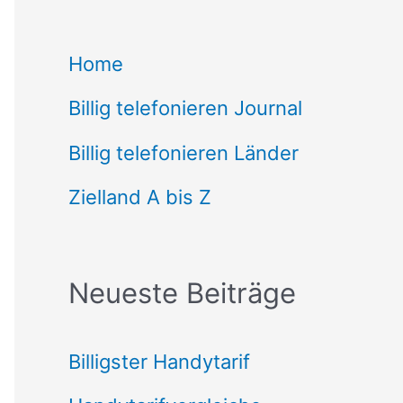
c
Home
h
Billig telefonieren Journal
e
n
Billig telefonieren Länder
n
Zielland A bis Z
a
c
Neueste Beiträge
h
:
Billigster Handytarif