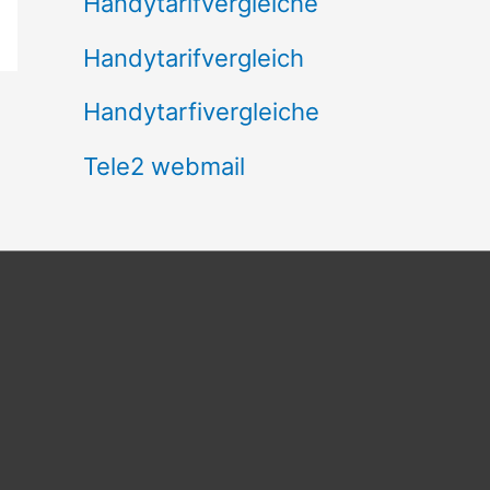
Handytarifvergleiche
Handytarifvergleich
Handytarfivergleiche
Tele2 webmail