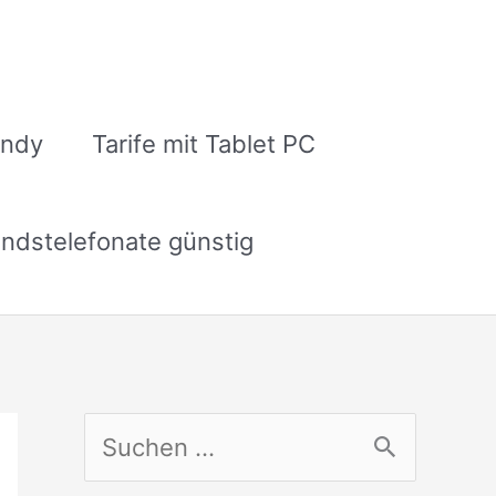
andy
Tarife mit Tablet PC
ndstelefonate günstig
S
u