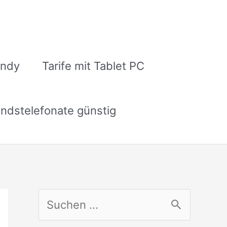
andy
Tarife mit Tablet PC
ndstelefonate günstig
S
u