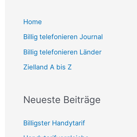
c
Home
h
Billig telefonieren Journal
e
n
Billig telefonieren Länder
n
Zielland A bis Z
a
c
Neueste Beiträge
h
:
Billigster Handytarif