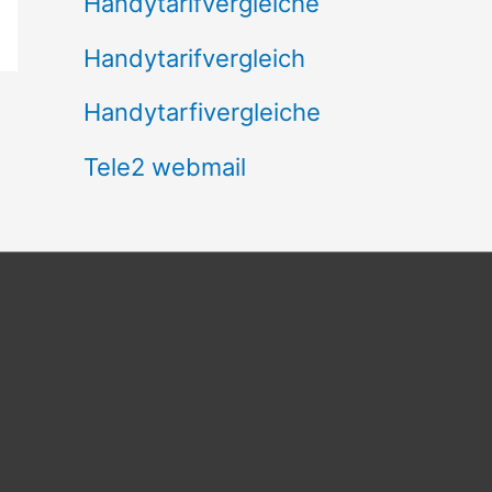
Handytarifvergleiche
Handytarifvergleich
Handytarfivergleiche
Tele2 webmail