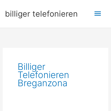
Zum
Hau
billiger telefonieren
Inhalt
springen
Billiger
Telefonieren
Breganzona