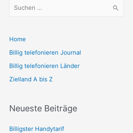
S
u
c
Home
h
e
Billig telefonieren Journal
n
Billig telefonieren Länder
n
Zielland A bis Z
a
c
Neueste Beiträge
h
:
Billigster Handytarif