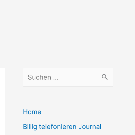
S
u
c
Home
h
Billig telefonieren Journal
e