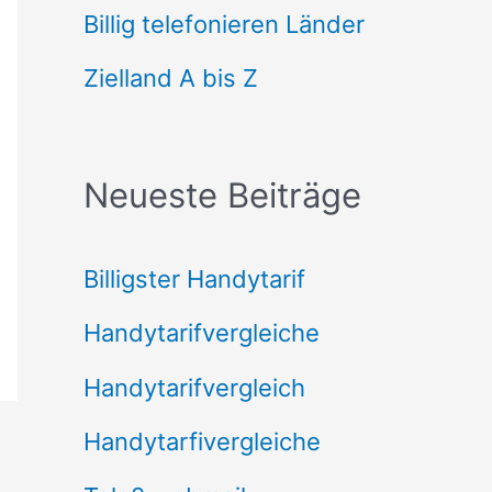
n
Billig telefonieren Länder
n
Zielland A bis Z
a
c
Neueste Beiträge
h
:
Billigster Handytarif
Handytarifvergleiche
Handytarifvergleich
Handytarfivergleiche