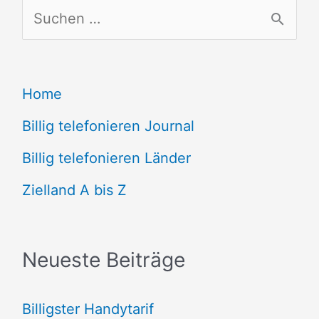
S
u
c
Home
h
e
Billig telefonieren Journal
n
Billig telefonieren Länder
n
Zielland A bis Z
a
c
Neueste Beiträge
h
:
Billigster Handytarif