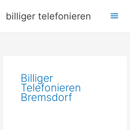
Zum
Hau
billiger telefonieren
Inhalt
springen
Billiger
Telefonieren
Bremsdorf