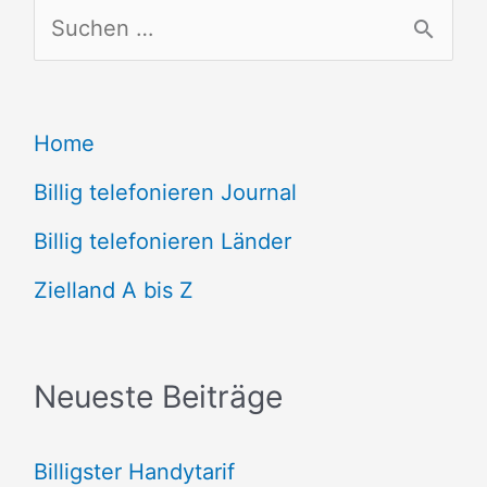
S
u
c
Home
h
e
Billig telefonieren Journal
n
Billig telefonieren Länder
n
Zielland A bis Z
a
c
Neueste Beiträge
h
:
Billigster Handytarif