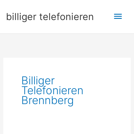
Zum
Hau
billiger telefonieren
Inhalt
springen
Billiger
Telefonieren
Brennberg