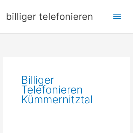
Zum
Hau
billiger telefonieren
Inhalt
springen
Billiger
Telefonieren
Kümmernitztal