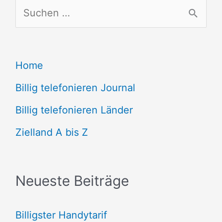
S
u
c
Home
h
e
Billig telefonieren Journal
n
Billig telefonieren Länder
n
Zielland A bis Z
a
c
Neueste Beiträge
h
:
Billigster Handytarif