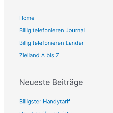
c
Home
h
Billig telefonieren Journal
e
n
Billig telefonieren Länder
n
Zielland A bis Z
a
c
Neueste Beiträge
h
:
Billigster Handytarif