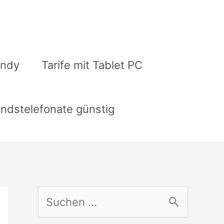
andy
Tarife mit Tablet PC
ndstelefonate günstig
S
u