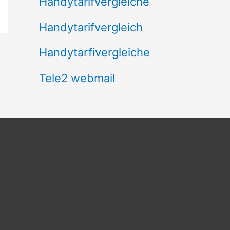
Handytarifvergleiche
Handytarifvergleich
Handytarfivergleiche
Tele2 webmail