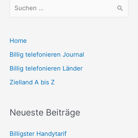
S
u
c
Home
h
e
Billig telefonieren Journal
n
Billig telefonieren Länder
n
Zielland A bis Z
a
c
Neueste Beiträge
h
:
Billigster Handytarif