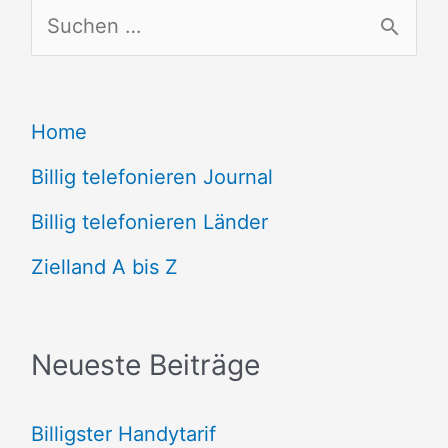
S
u
c
Home
h
e
Billig telefonieren Journal
n
Billig telefonieren Länder
n
Zielland A bis Z
a
c
Neueste Beiträge
h
:
Billigster Handytarif