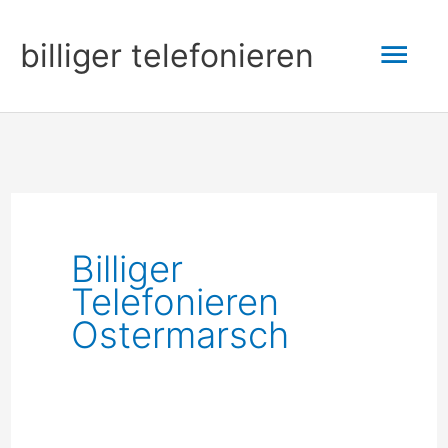
Zum
Hau
billiger telefonieren
Inhalt
springen
Billiger
Telefonieren
Ostermarsch