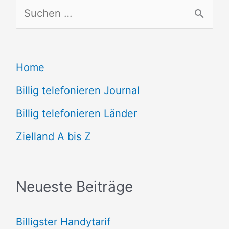
S
u
c
Home
h
e
Billig telefonieren Journal
n
Billig telefonieren Länder
n
Zielland A bis Z
a
c
Neueste Beiträge
h
:
Billigster Handytarif