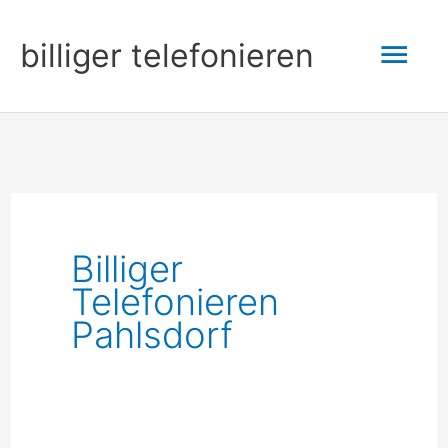
Zum
Hau
billiger telefonieren
Inhalt
springen
Billiger
Telefonieren
Pahlsdorf