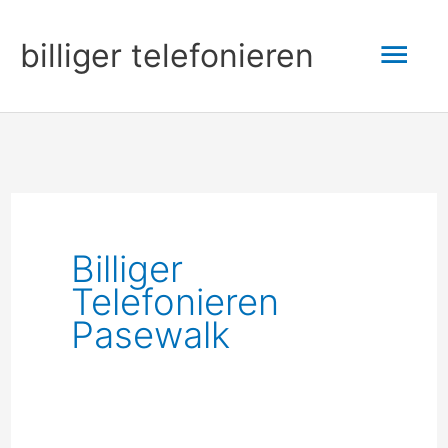
Zum
Hau
billiger telefonieren
Inhalt
springen
Billiger
Telefonieren
Pasewalk