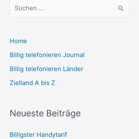
S
u
c
Home
h
e
Billig telefonieren Journal
n
Billig telefonieren Länder
n
Zielland A bis Z
a
c
Neueste Beiträge
h
:
Billigster Handytarif