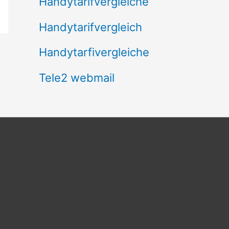
Handytarifvergleiche
Handytarifvergleich
Handytarfivergleiche
Tele2 webmail