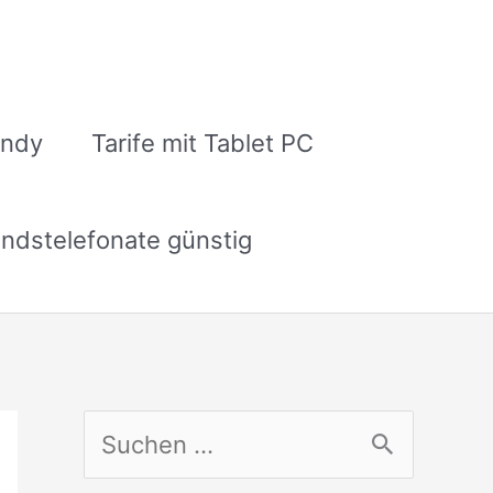
andy
Tarife mit Tablet PC
ndstelefonate günstig
S
u