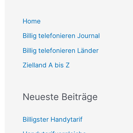
c
Home
h
Billig telefonieren Journal
e
n
Billig telefonieren Länder
n
Zielland A bis Z
a
c
Neueste Beiträge
h
:
Billigster Handytarif