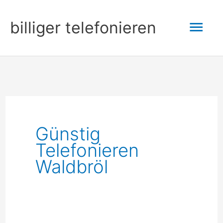
Zum
Hau
billiger telefonieren
Inhalt
springen
Günstig
Telefonieren
Waldbröl