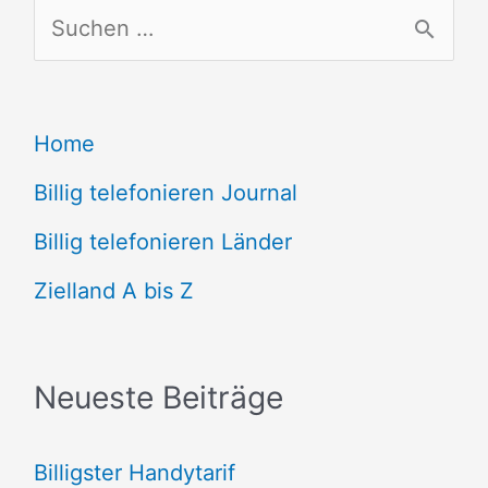
S
u
c
Home
h
e
Billig telefonieren Journal
n
Billig telefonieren Länder
n
Zielland A bis Z
a
c
Neueste Beiträge
h
:
Billigster Handytarif