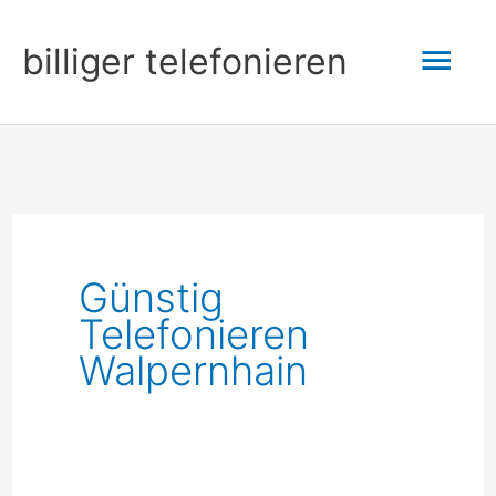
Zum
Hau
billiger telefonieren
Inhalt
springen
Günstig
Telefonieren
Walpernhain