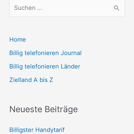
S
u
c
Home
h
e
Billig telefonieren Journal
n
Billig telefonieren Länder
n
Zielland A bis Z
a
c
Neueste Beiträge
h
:
Billigster Handytarif