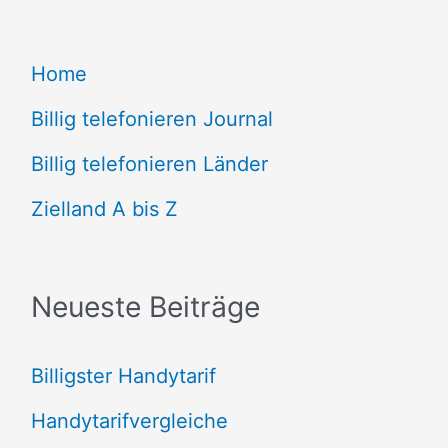
c
Home
h
e
Billig telefonieren Journal
n
Billig telefonieren Länder
n
Zielland A bis Z
a
c
Neueste Beiträge
h
:
Billigster Handytarif
Handytarifvergleiche