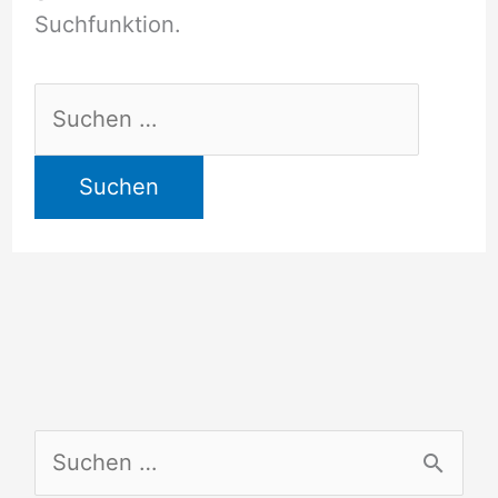
Suchfunktion.
Suchen
nach:
S
u