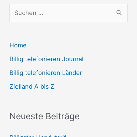
S
u
c
Home
h
e
Billig telefonieren Journal
n
Billig telefonieren Länder
n
Zielland A bis Z
a
c
Neueste Beiträge
h
: