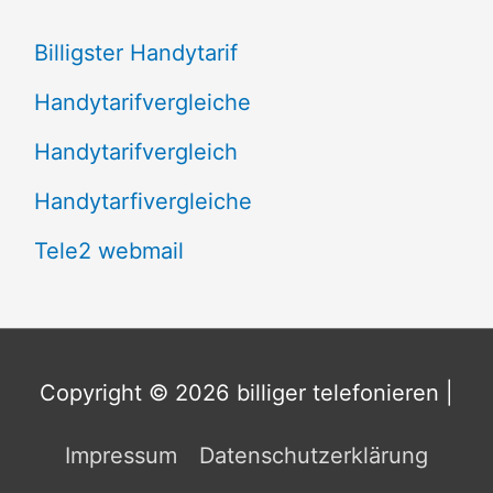
:
Billigster Handytarif
Handytarifvergleiche
Handytarifvergleich
Handytarfivergleiche
Tele2 webmail
Copyright © 2026
billiger telefonieren
|
Impressum
Datenschutzerklärung