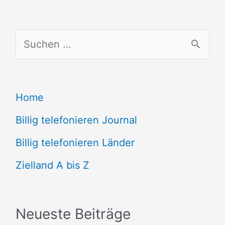
S
u
c
Home
h
e
Billig telefonieren Journal
n
Billig telefonieren Länder
n
Zielland A bis Z
a
c
Neueste Beiträge
h