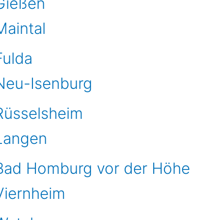
 Gießen
Maintal
Fulda
 Neu-Isenburg
 Rüsselsheim
 Langen
 Bad Homburg vor der Höhe
 Viernheim