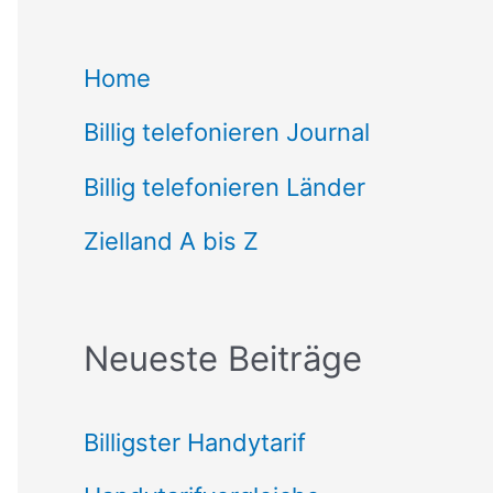
c
Home
h
Billig telefonieren Journal
e
n
Billig telefonieren Länder
n
Zielland A bis Z
a
c
Neueste Beiträge
h
:
Billigster Handytarif