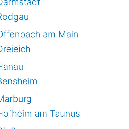
 Darmstadt
 Rodgau
 Offenbach am Main
Dreieich
 Hanau
 Bensheim
 Marburg
 Hofheim am Taunus