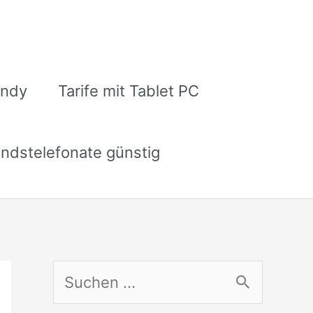
andy
Tarife mit Tablet PC
ndstelefonate günstig
S
u