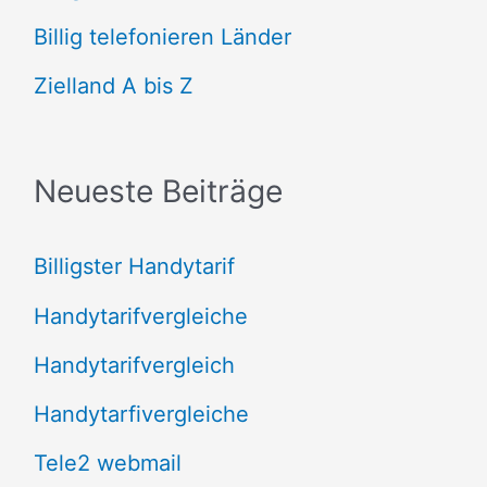
n
Billig telefonieren Länder
n
Zielland A bis Z
a
c
Neueste Beiträge
h
:
Billigster Handytarif
Handytarifvergleiche
Handytarifvergleich
Handytarfivergleiche
Tele2 webmail