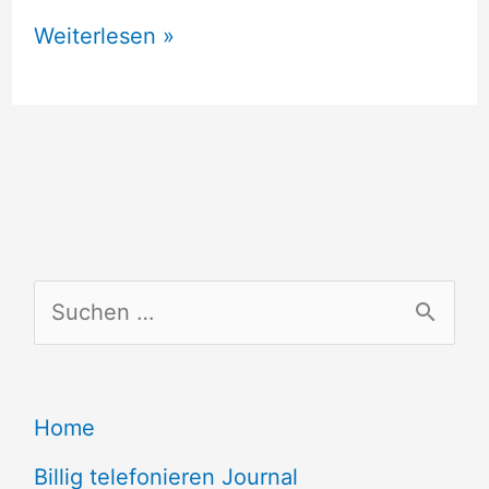
Billig
Weiterlesen »
telefonieren
nach
Kamerun
S
u
c
Home
h
e
Billig telefonieren Journal