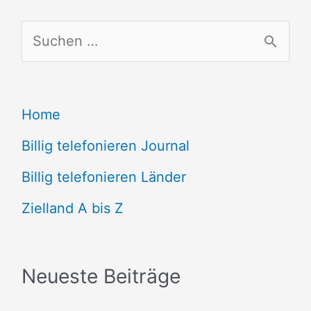
S
u
c
Home
h
e
Billig telefonieren Journal
n
Billig telefonieren Länder
n
Zielland A bis Z
a
c
Neueste Beiträge
h