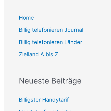
c
Home
h
Billig telefonieren Journal
e
n
Billig telefonieren Länder
n
Zielland A bis Z
a
c
Neueste Beiträge
h
:
Billigster Handytarif