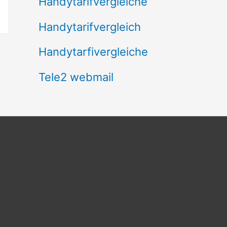
Handytarifvergleiche
Handytarifvergleich
Handytarfivergleiche
Tele2 webmail