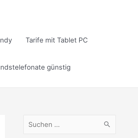
andy
Tarife mit Tablet PC
ndstelefonate günstig
S
u