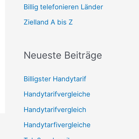
n
Billig telefonieren Länder
n
Zielland A bis Z
a
c
Neueste Beiträge
h
:
Billigster Handytarif
Handytarifvergleiche
Handytarifvergleich
Handytarfivergleiche