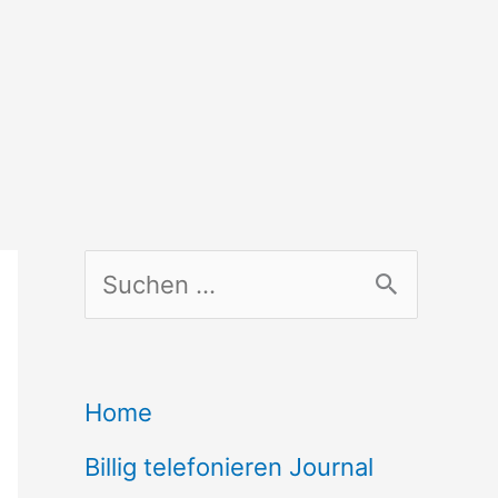
S
u
c
Home
h
Billig telefonieren Journal
e