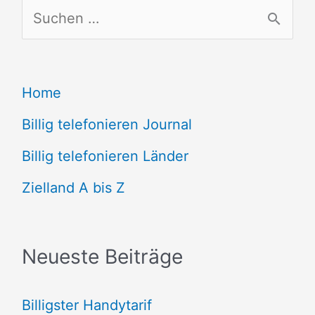
S
u
c
Home
h
e
Billig telefonieren Journal
n
Billig telefonieren Länder
n
Zielland A bis Z
a
c
Neueste Beiträge
h
:
Billigster Handytarif