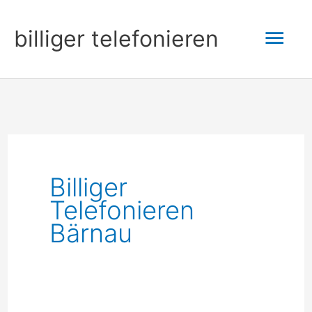
Zum
Hau
billiger telefonieren
Inhalt
springen
Billiger
Telefonieren
Bärnau