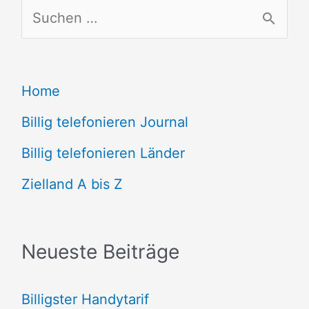
S
u
c
Home
h
e
Billig telefonieren Journal
n
Billig telefonieren Länder
n
Zielland A bis Z
a
c
Neueste Beiträge
h
:
Billigster Handytarif