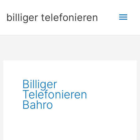
Zum
Hau
billiger telefonieren
Inhalt
springen
Billiger
Telefonieren
Bahro