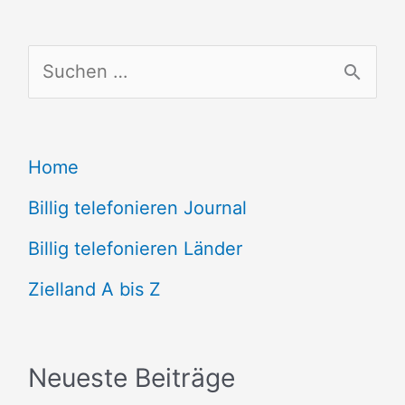
S
u
c
Home
h
e
Billig telefonieren Journal
n
Billig telefonieren Länder
n
Zielland A bis Z
a
c
Neueste Beiträge
h