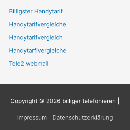
:
Billigster Handytarif
Handytarifvergleiche
Handytarifvergleich
Handytarfivergleiche
Tele2 webmail
Copyright © 2026
billiger telefonieren
|
Impressum
Datenschutzerklärung