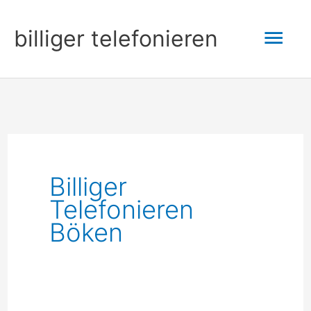
Zum
Hau
billiger telefonieren
Inhalt
springen
Billiger
Telefonieren
Böken