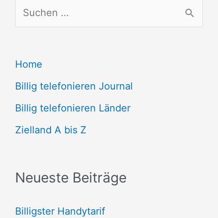
S
u
c
Home
h
e
Billig telefonieren Journal
n
Billig telefonieren Länder
n
Zielland A bis Z
a
c
Neueste Beiträge
h
:
Billigster Handytarif