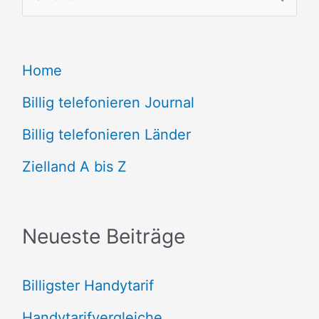
u
c
Home
h
e
Billig telefonieren Journal
n
Billig telefonieren Länder
n
Zielland A bis Z
a
c
Neueste Beiträge
h
:
Billigster Handytarif
Handytarifvergleiche