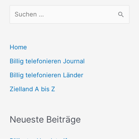
S
u
c
Home
h
e
Billig telefonieren Journal
n
Billig telefonieren Länder
n
Zielland A bis Z
a
c
Neueste Beiträge
h
: