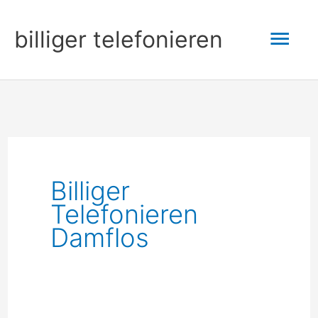
Zum
Hau
billiger telefonieren
Inhalt
springen
Billiger
Telefonieren
Damflos