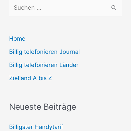
S
u
c
Home
h
e
Billig telefonieren Journal
n
Billig telefonieren Länder
n
Zielland A bis Z
a
c
Neueste Beiträge
h
:
Billigster Handytarif