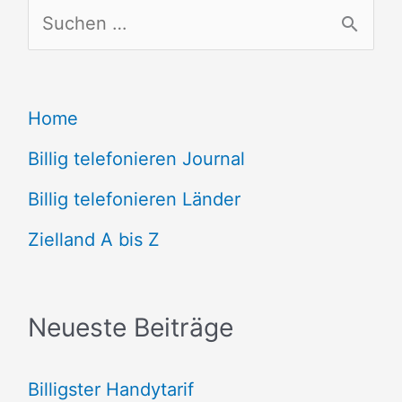
S
u
c
Home
h
e
Billig telefonieren Journal
n
Billig telefonieren Länder
n
Zielland A bis Z
a
c
Neueste Beiträge
h
:
Billigster Handytarif