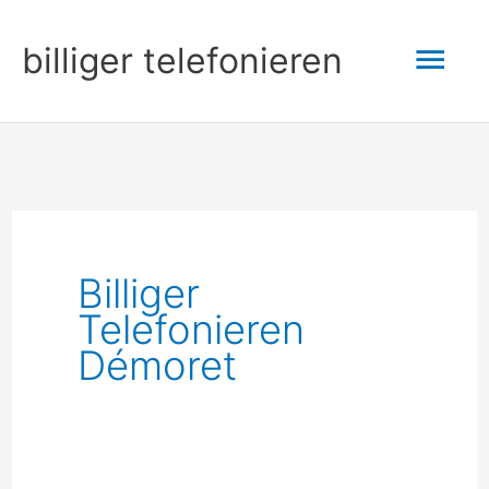
Zum
Hau
billiger telefonieren
Inhalt
springen
Billiger
Telefonieren
Démoret