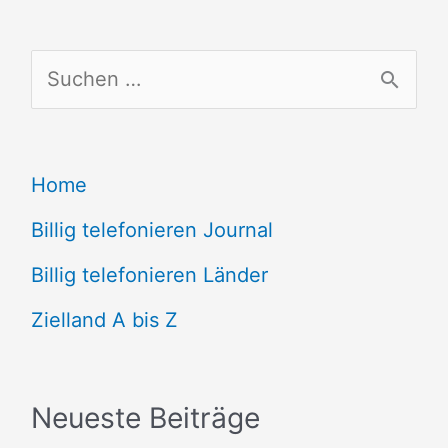
S
u
c
Home
h
e
Billig telefonieren Journal
n
Billig telefonieren Länder
n
Zielland A bis Z
a
c
Neueste Beiträge
h