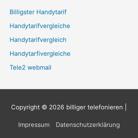
:
Billigster Handytarif
Handytarifvergleiche
Handytarifvergleich
Handytarfivergleiche
Tele2 webmail
Copyright © 2026
billiger telefonieren
|
Impressum
Datenschutzerklärung