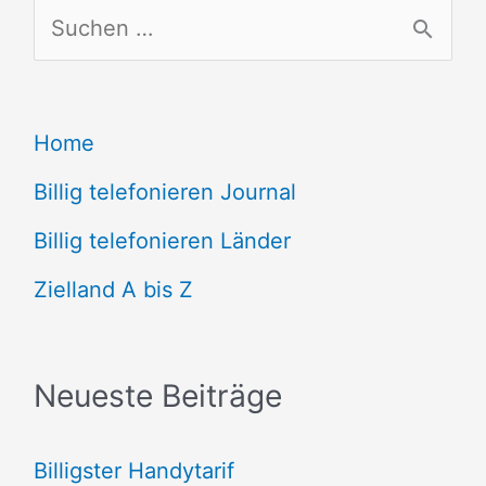
S
u
c
Home
h
e
Billig telefonieren Journal
n
Billig telefonieren Länder
n
Zielland A bis Z
a
c
Neueste Beiträge
h
:
Billigster Handytarif